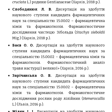
сruciata
L.) родини Gentianaceae (
Харків,
2018 р.).
Слободянюк Л. В.
Дисертація на здобуття
наукового ступеня кандидата фармацевтичних
наук за спеціальністю 15.00.02 – фармацевтична
хімія та фармакогнозія.
Фармакогностичне
дослідження чистецю Зібольда (
Stachys sieboldii
Mig.) (
Харків,
2018 р.).
Баєв О. О.
Дисертація на здобуття наукового
ступеня кандидата фармацевтичних наук за
спеціальністю 15.00.02 – фармацевтична хімія та
фармакогнозія.
Фармакогностичний аналіз
трави настурції великої» (
Харків,
2016 р.).
Зарічанська О. В.
Дисертація на здобуття
наукового ступеня кандидата фармацевтичних
наук за спеціальністю 15.00.02 – фармацевтична
хімія та фармакогнозія.
Фармакогностичне
дослідження рослин роду лілійник (
Hemerocallis
L.) (
Львів
,
2016 р.).
Мілян І. І.
Дисертація на здобуття наукового