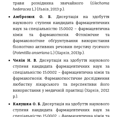
трави розхідника звичайного (
Glechoma
hederacea
L.) (
Львів
,
2013 р.).
Амброзюк О. Б.
Дисертація на здобуття
наукового ступеня кандидата фармацевтичних
наук за спеціальністю 15.00.02 – фармацевтична
хімія та фармакогнозія.
Фітохімічне та
фармакологічне обґрунтування використання
біологічно активних речовин перстачу гусячого
(
Potentilla anseriana
L.) (
Харків,
2013р.).
Челін Н. В.
Дисертація на здобуття наукового
ступеня кандидата фармацевтичних наук за
спеціальністю 15.00.02 – фармацевтична хімія та
фармакогнозія.
Фармакогностичне дослідження
любистку лікарського та перспективи його
використання у медичній практиці (
Харків,
2012
р.).
Калушка О. Б.
Дисертація на здобуття наукового
ступеня кандидата фармацевтичних наук за
спеціальністю 15.00.02 – фармацевтична хімія та