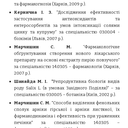
та фармакогнозія (Харків, 2009 р.).
Кернична І. З.
"
Дослідження ефективності
застосування антиоксидантів та
ентеросорбентів за умов інтоксикації солями
цинку та купруму” за спеціальністю 03.00.04 -
біохімія (Львів, 2007 р.).
Марчишин С. М.
“Фармакологічне
обґрунтування створення нового лікарського
препарату на основі екстракту пирію повзучого”
за спеціальністю 14.03.05 – фармакологія (
Харків,
2007 р.).
Шанайда М. І. "
Репродуктивна біологія видів
роду Salix L. (в умовах Західного Поділля)" – за
спеціальністю 03.00.05 – ботаніка (Київ, 2002 р.).
Марчишин С. М.
"Способи виділення фенольних
сполук арніки гірської і арніки листяної, їх
фармакодинаміка і ефективність при ураженнях
печінки" за спеціальністю 14.03.05 –