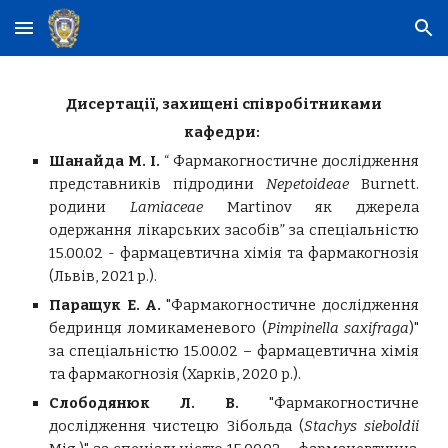
Skip to main content
Skip to navigation
Дисертації, захищені співробітниками
кафедри:
Шанайда М. І.
“
Фармакогностичне дослідження
представників підродини
Nepetoideae
Burnett.
родини
Lamiaceae
Martinov як джерела
одержання лікарських засобів
” за спеціальністю
15.00.02 - фармацевтична хімія та фармакогнозія
(Львів, 2021 р.).
Паращук Е. А.
"
Фармакогностичне дослідження
бедринця ломикаменевого (
Pimpinella saxifraga
)"
за спеціальністю 15.00.02 – фармацевтична хімія
та фармакогнозія (Харків, 2020 р.).
Слободянюк Л. В.
"Фармакогностичне
дослідження чистецю Зібольда (
Stachys sieboldii