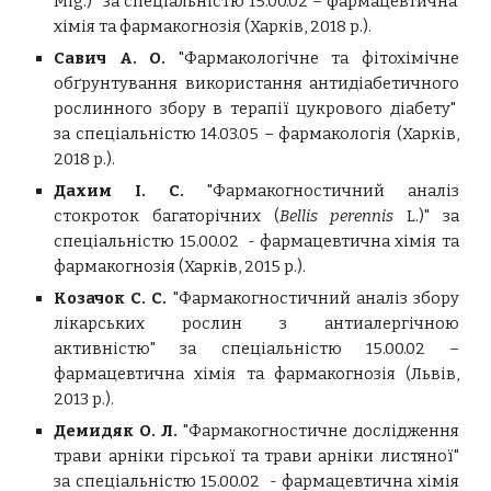
Mig.)" за спеціальністю 15.00.02 – фармацевтична
хімія та фармакогнозія (
Харків,
2018 р.).
Савич А. О.
"
Фармакологічне та фітохімічне
обґрунтування використання антидіабетичного
рослинного збору в терапії цукрового діабету"
за спеціальністю 14.03.05 – фармакологія (Харків,
2018 р.).
Дахим І. С.
"Фармакогностичний аналіз
стокроток багаторічних (
Bellis perennis
L.)" за
спеціальністю 15.00.02 - фармацевтична хімія та
фармакогнозія (
Харків,
2015 р.).
Козачок С. С.
"Фармакогностичний аналіз збору
лікарських рослин з антиалергічною
активністю" за спеціальністю 15.00.02 –
фармацевтична хімія та фармакогнозія (Львів,
2013 р.).
Демидяк О. Л.
"
Фармакогностичне дослідження
трави арніки гірської та трави арніки листяної"
за спеціальністю 15.00.02 - фармацевтична хімія