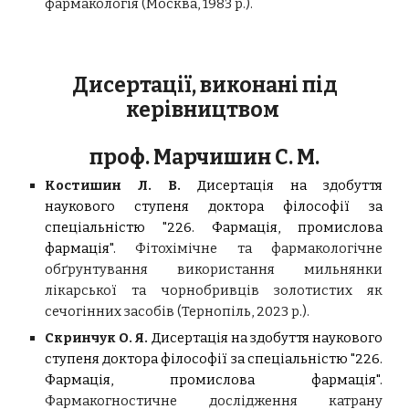
фармакологія (Москва, 1983 р.).
Дисертації, виконані під
керівництвом
проф. Марчишин С. М.
Костишин Л. В.
Дисертація на здобуття
наукового ступеня
доктора філософії
за
спеціальністю "226. Фармація, промислова
фармація".
Фітохімічне та фармакологічне
обґрунтування використання мильнянки
лікарської та чорнобривців золотистих як
сечогінних засобів
(
Тернопіль
,
202
3
р.).
Скринчук О
. Я.
Дисертація на здобуття наукового
ступеня доктора філософії за спеціальністю "226.
Фармація, промислова фармація".
Фармакогностичне дослідження катрану