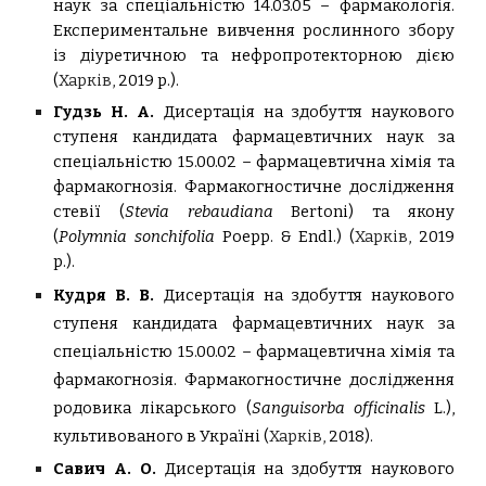
наук за спеціальністю 14.03.05 – фармакологія.
Експериментальне вивчення рослинного збору
із діуретичною та нефропротекторною дією
(
Харків,
2019 р.).
Гудзь Н. А.
Дисертація на здобуття наукового
ступеня кандидата фармацевтичних наук за
спеціальністю 15.00.02 – фармацевтична хімія та
фармакогнозія.
Фармакогностичне дослідження
стевії (
Stevia rebaudiana
Bertoni) та якону
(
Polymnia sonchifolia
Poepp. & Endl.) (
Харків,
2019
р.).
Кудря В
.
В.
Дисертація на здобуття наукового
ступеня кандидата фармацевтичних наук за
спеціальністю 15.00.02 – фармацевтична хімія та
фармакогнозія. Фармакогностичне дослідження
родовика лікарського (
Sanguisоrba оfficinalis
L.),
культивованого в Україні (
Харків,
2018).
Савич А. О.
Дисертація на здобуття наукового