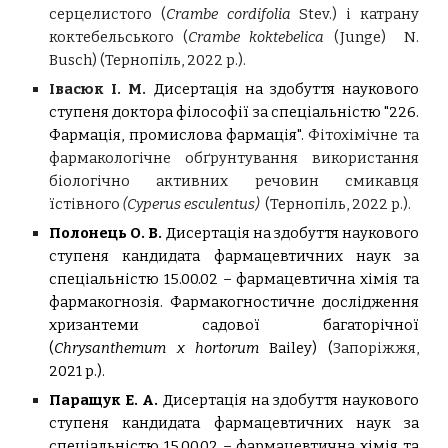
серцелистого (
Crambe cordifolia
Stev.) і катрану
коктебельського (
Crambe koktebelica
(Junge) N.
Busch) (
Тернопіль
,
2022 р.
).
Івасюк І. М.
Дисертація на здобуття наукового
ступеня
доктора філософії
за спеціальністю "226.
Фармація, промислова фармація".
Фітохімічне та
фармакологічне обґрунтування використання
біологічно активних речовин смикавця
їстівного
(Cyperus еsculentus)
(
Тернопіль
,
2022 р.).
Полонець О. В.
Дисертація на здобуття наукового
ступеня кандидата фармацевтичних наук за
спеціальністю 15.00.02 – фармацевтична хімія та
фармакогнозія.
Фармакогностичне дослідження
хризантеми садової багаторічної
(
Chrysanthemum x hortorum
Bailey)
(
Запоріжжя
,
202
1
р.).
Паращук Е. А.
Дисертація на здобуття наукового
ступеня кандидата фармацевтичних наук за
спеціальністю 15.00.02 – фармацевтична хімія та