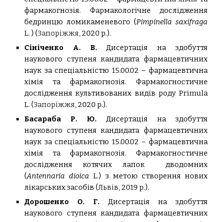
фармакогнозія. Фармакологічне дослідження
бедр
и
нцю ломикаменевого (
P
impinella saxifraga
L. )
(
Запоріжжя
,
20
20
р.).
Сініченко А. В.
Дисертація на здобуття
наукового ступеня кандидата фармацевтичних
наук за спеціальністю 15.00.02 – фармацевтична
хімія та фармакогнозія.
Фармакогностичне
дослідження культивованих видів роду Primula
L. (
Запоріжжя,
2020 р.).
Басараба Р. Ю.
Дисертація на здобуття
наукового ступеня кандидата фармацевтичних
наук за спеціальністю 15.00.02 – фармацевтична
хімія та фармакогнозія.
Фармакогностичне
дослідження котячих лапок дводомних
(
Antennaria dioica
L.) з метою створення нових
лікарських засобів (
Льв
ів,
2019 р.).
Дорошенко О. Г.
Дисертація на здобуття
наукового ступеня кандидата фармацевтичних